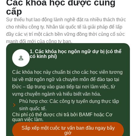
Các khóa học được cung
cấp
Sự thiếu hụt lao động lành nghề đặt ra nhiều thách thức
cho nhiều công ty. Nhân tài quốc tế là giải pháp để lấp
đầy các vị trí một cách bền vững đồng thời củng cố sức
mạnh đổi mới của công ty bạn.
1. Các khóa học ngôn ngữ dự bị (có thể
có kinh phí)
Các khóa học này chuẩn bị cho các học viên tương
lai về mặt ngôn ngữ và chuyên môn để đào tạo tại
Đức – tập trung vào giao tiếp tại nơi làm việc, từ
vựng chuyên ngành và hiểu biết văn hóa.
Phù hợp cho: Các công ty tuyển dụng thực tập
sinh quốc tế.
Chi phí có thể được chi trả bởi BAMF hoặc Cơ
quan việc làm.
Sắp xếp một cuộc tư vấn ban đầu ngay bây
giờ