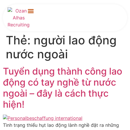
Trang chủ
Đối với các công ty
Đối với người nộp đơn
liên hệ
Thẻ:
người lao động
nước ngoài
Tuyển dụng thành công lao
động có tay nghề từ nước
ngoài – đây là cách thực
hiện!
Tình trạng thiếu hụt lao động lành nghề đặt ra những