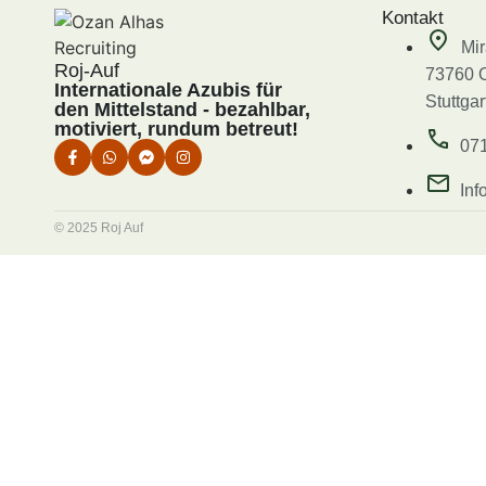
Kontakt
Mi
Roj-Auf
73760 Os
Internationale Azubis für
Stuttgar
den Mittelstand - bezahlbar,
motiviert, rundum betreut!
07
Inf
© 2025 Roj Auf