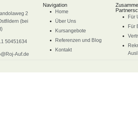
Navigation
Zusammen
Partnersc
Home
randolaweg 2
Für
tfildern (bei
Über Uns
Für 
t)
Kursangebote
Vert
Referenzen und Blog
11 50451634
Rekr
Kontakt
Ausl
o@Roj-Auf.de